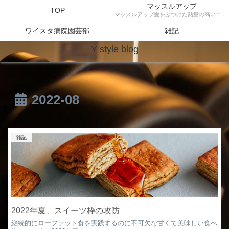
マッスルアップ
TOP
マッスルアップ愛をぶつけた熱量の高いコンテンツ
ワイスタ病院園芸部
雑記
Y style blog
2022-08
雑記
2022年夏、スイーツ枠の攻防
継続的にローファット食を実践するのに不可欠な甘くて美味しい食べ