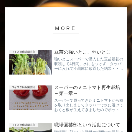
豆苗の強いとこ、弱いとこ
ワイスタ病院園芸部
強いとこスーパーで購入した豆苗最初の
収穫して4日間、水にもつけず、タッパ
ーに入れて冷蔵庫に放置した結果・・・
伸びもせず、枯れもせず、色も大して変
わらず・・・ほぼ不変弱いとこ一方で、
1週間水耕栽培した方は・・・生長点残
スーパーのミニトマト再生栽培
さず切った株は、茶色くな...
ワイスタ病院園芸部
～第一章～
スーパーで買ってきたミニトマトから種
を取り出しましてタッパーで水に浸けて
おくと根が生えてきましたのでポットに
植えつけました真夏の8/7です、ここか
らどれだけ苗が出来るかな?
職場園芸部という活動について
ワイスタ病院園芸部