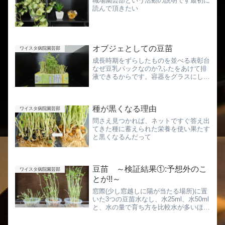
職場園芸部という活動の説明です最初に
読んで頂きたい
オブジェとしての豆苗
ワイスタ病院園芸部
成長時期をずらしたものを並べる表彰台
なぜ豆乳パックなのか?ふたをあけて排
液できるからです。容器をグラスにして
みる束を小さく切って、グラスに入るサ
イズにだいぶ雰囲気変わる悪くない広告
塔
種が黒くなる理由
ワイスタ病院園芸部
問さえ見つかれば、ネットですぐ答え出
てきた種に蓄えられた栄養を使い果たす
と黒くなるんだって
豆苗 ～検証結果①:予想外のこ
ワイスタ病院園芸部
とが!!～
窓際(少し窓越しに陽が当たる場所)に置
いた3つの豆苗水なし、水25ml、水50ml
と、水の量で育ち方を比較水が多いほど
よく育ったこれは予想通り室内(明るい
けど陽は当たらない場所)に置いた3つの