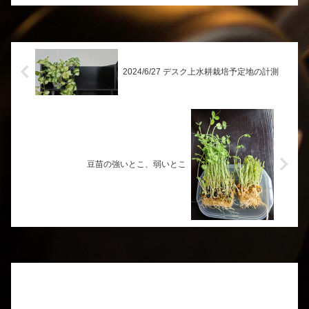
豆苗水なし、水25ml、水50mlと、水の
量で育...
2024/6/27 デスク上水耕栽培予定地の計測
豆苗の強いとこ、弱いとこ