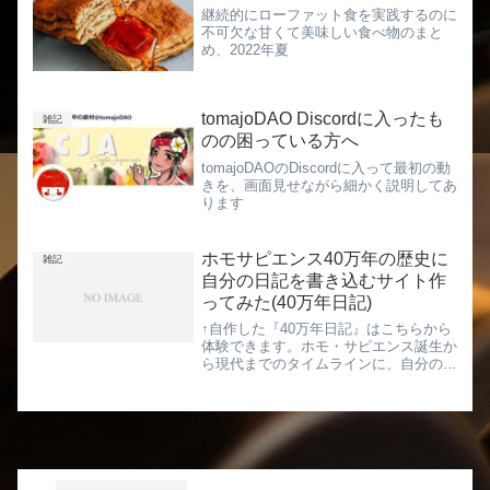
継続的にローファット食を実践するのに
不可欠な甘くて美味しい食べ物のまと
め、2022年夏
tomajoDAO Discordに入ったも
雑記
のの困っている方へ
tomajoDAOのDiscordに入って最初の動
きを、画面見せながら細かく説明してあ
ります
ホモサピエンス40万年の歴史に
雑記
自分の日記を書き込むサイト作
ってみた(40万年日記)
↑自作した『40万年日記』はこちらから
体験できます。ホモ・サピエンス誕生か
ら現代までのタイムラインに、自分の今
日を刻めるWebアプリです（※横長の
PC大画面での閲覧がおすすめです）。
ホモサピエンス悠久の歴史に比べたら、
自分の存在や悩みなんて...