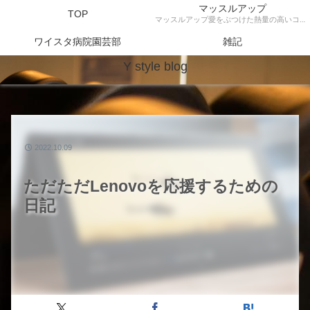
マッスルアップ
TOP
マッスルアップ愛をぶつけた熱量の高いコンテンツ
ワイスタ病院園芸部
雑記
Y style blog
2022.10.09
ただただLenovoを応援するための
日記