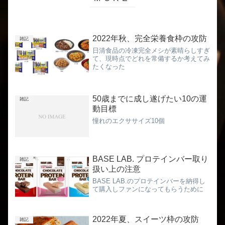
2022年秋、完全栄養食枠の攻防
雑記
日清食品の冷凍完全メシが素晴らしすぎ
て、現時点でどれを常備するか考えてみ
たくなった
50歳までに成し遂げたい10の運
雑記
動目標
憧れのエクササイズ10個
BASE LAB. プロテインバー取り
雑記
扱い上の注意
BASE LAB.のプロテインバーを納得し
て購入しファンになってもらうために
2022年夏、スイーツ枠の攻防
雑記