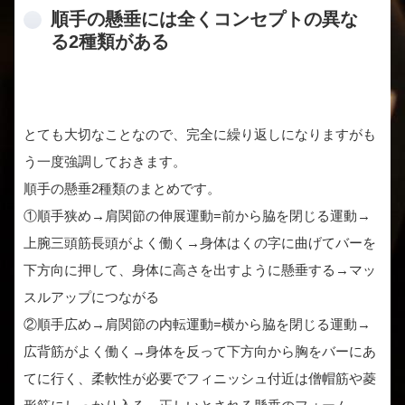
順手の懸垂には全くコンセプトの異な
る2種類がある
とても大切なことなので、完全に繰り返しになりますがも
う一度強調しておきます。
順手の懸垂2種類のまとめです。
①順手狭め→肩関節の伸展運動=前から脇を閉じる運動→
上腕三頭筋長頭がよく働く→身体はくの字に曲げてバーを
下方向に押して、身体に高さを出すように懸垂する→マッ
スルアップにつながる
②順手広め→肩関節の内転運動=横から脇を閉じる運動→
広背筋がよく働く→身体を反って下方向から胸をバーにあ
てに行く、柔軟性が必要でフィニッシュ付近は僧帽筋や菱