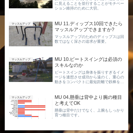
に見えることを並行することがモチベー
ション維持のために大切。
MU 11.ディップス10回できたら
マッスルアップ
マッスルアップできますか?
マッスルアップのためのディップスは回
数ではなく深さの追求が重要。
MU 10.ビートスイングは必須の
マッスルアップ
スキルなのか
ビートスイングは身体を振りすぎるイメ
ージを連想させ成功から遠のく。重心の
動きをコンパクトに最短距離で鉄棒を回
り込む軌道で高さを出すことが重要。
MU 04.懸垂は背中より腕の種目
マッスルアップ
と考えてOK
懸垂は背中だけでなく、上腕もしっかり
育つ種目です。