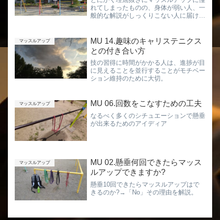
れてしまったものの、身体が弱い人、一
般的な解説がしっくりこない人に届けた
い。
MU 14.趣味のキャリステニクス
マッスルアップ
との付き合い方
技の習得に時間がかかる人は、進捗が目
に見えることを並行することがモチベー
ション維持のために大切。
MU 06.回数をこなすための工夫
マッスルアップ
なるべく多くのシチュエーションで懸垂
が出来るためのアイディア
MU 02.懸垂何回できたらマッス
マッスルアップ
ルアップできますか?
懸垂10回できたらマッスルアップはで
きるのか?→「No」その理由を解説。